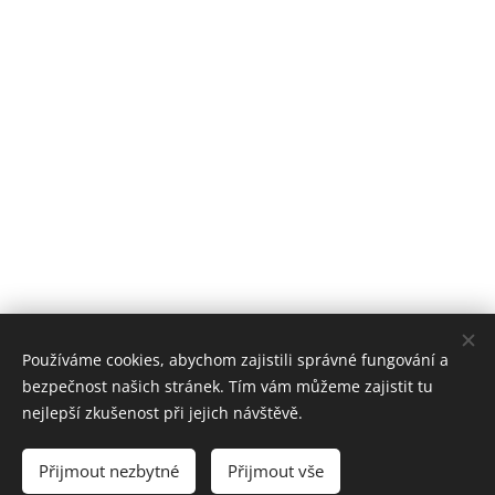
Používáme cookies, abychom zajistili správné fungování a
bezpečnost našich stránek. Tím vám můžeme zajistit tu
nejlepší zkušenost při jejich návštěvě.
© 2025 ZAMILECTREJLS
Přijmout nezbytné
Přijmout vše
Vytvořeno službou
Webnode
Cookies