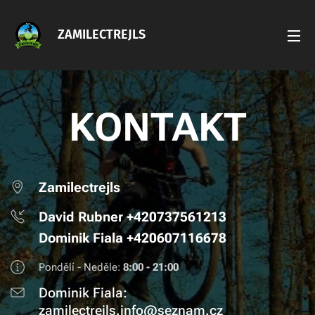
ZAMILECTREJLS
KONTAKT
Zamilectrejls
David Rubner +420737561213
Dominik Fiala +420607116678
Pondělí - Neděle:
8:00 - 21:00
Dominik Fiala:
zamilectrejls.info@seznam.cz