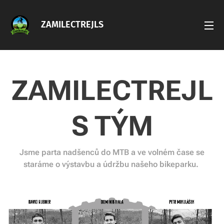
ZAMILECTREJLS
ZAMILECTREJL
S TÝM
Jsme parta nadšenců do MTB a ve volném čase se
staráme o výstavbu a údržbu našeho bikeparku.